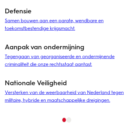
g
Defensie
C
Samen bouwen aan een parate, wendbare en
Vo
toekomstbestendige krijgsmacht.
sa
Aanpak van ondermijning
D
Tegengaan van georganiseerde en ondermijnende
Ho
criminaliteit die onze rechtsstaat aantast.
we
Nationale Veiligheid
M
Versterken van de weerbaarheid van Nederland tegen
We
militaire, hybride en maatschappelijke dreigingen.
no