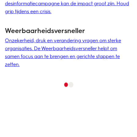
O
desinformatiecampagne kan de impact groot zijn. Houd
w
grip tijdens een crisis.
Wi
be
Weerbaar­heids­versneller
w
Onzekerheid, druk en verandering vragen om sterke
organisaties. De Weerbaarheidsversneller helpt om
samen focus aan te brengen en gerichte stappen te
zetten.