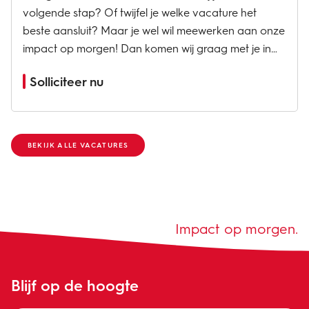
volgende stap? Of twijfel je welke vacature het
beste aansluit? Maar je wel wil meewerken aan onze
impact op morgen! Dan komen wij graag met je in
contact om samen te kijken welke mogelijkheden wij
Solliciteer nu
jou kunnen bieden. Laat ons weten waarom jij ons
team wilt...
BEKIJK ALLE VACATURES
Impact op morgen.
Blijf op de hoogte