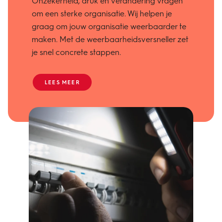
Onzekerheid, druk en verandering vragen
om een sterke organisatie. Wij helpen je
graag om jouw organisatie weerbaarder te
maken. Met de weerbaarheidsversneller zet
je snel concrete stappen.
LEES MEER