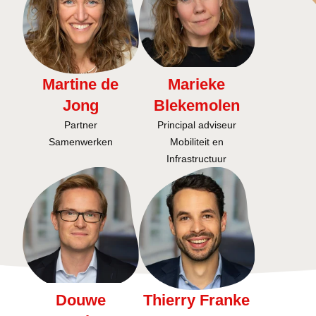
Martine de
Marieke
Jong
Blekemolen
Partner
Principal adviseur
Samenwerken
Mobiliteit en
Infrastructuur
Douwe
Thierry Franke