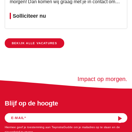
morgen! Dan komen wij graag met je in contact om
samen te kijken welke mogelijkheden wij jou kunnen
Solliciteer nu
bieden. Laat ons weten waarom jij ons team wilt...
BEKIJK ALLE VACATURES
Impact op morgen.
Blijf op de hoogte
Hiermee geef je toestemming aan TwynstraGudde om je mailadres op te slaan en de
nieuwsbrief te sturen.