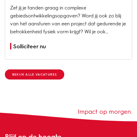
Zet jij je tanden graag in complexe
gebiedsontwikkelingsopgaven? Word jij ook zo blij
van het aansturen van een project dat gedurende je
betrokkenheid fysiek vorm krijgt? Wil je ook
bijdragen aan het creëren van de leefomgeving van
Solliciteer nu
de toekomst? Niet door rapporten te schrijven, maar
door een...
BEKIJK ALLE VACATURES
Impact op morgen.
Blijf op de hoogte