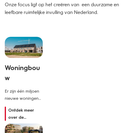
Onze focus ligt op het creëren van een duurzame en
leefbare ruimtelijke invulling van Nederland.
Woningbou
R
w
g
s
Er zijn één miljoen
nieuwe woningen
Ee
nodig die
on
Ontdek meer
bovendien
ru
over de
aardgasvrij en
ec
woningbouwopg
energiezuinig
so
ave