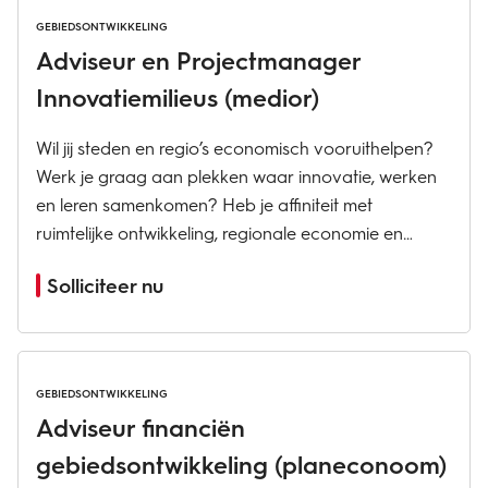
GEBIEDSONTWIKKELING
Adviseur en Projectmanager
Innovatiemilieus (medior)
Wil jij steden en regio’s economisch vooruithelpen?
Werk je graag aan plekken waar innovatie, werken
en leren samenkomen? Heb je affiniteit met
ruimtelijke ontwikkeling, regionale economie en
samenwerking tussen overheden, bedrijven en
Solliciteer nu
kennisinstellingen? Wil je impact maken op
campussen en...
GEBIEDSONTWIKKELING
Adviseur financiën
gebiedsontwikkeling (planeconoom)