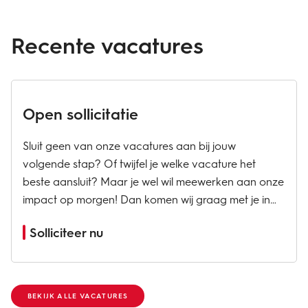
Recente vacatures
Open sollicitatie
Sluit geen van onze vacatures aan bij jouw
volgende stap? Of twijfel je welke vacature het
beste aansluit? Maar je wel wil meewerken aan onze
impact op morgen! Dan komen wij graag met je in
contact om samen te kijken welke mogelijkheden wij
Solliciteer nu
jou kunnen bieden. Laat ons weten waarom jij ons
team wilt...
BEKIJK ALLE VACATURES