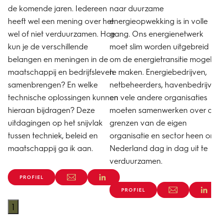
de komende jaren. Iedereen
naar duurzame
heeft wel een mening over het
energieopwekking is in volle
wel of niet verduurzamen. Hoe
gang. Ons energienetwerk
kun je de verschillende
moet slim worden uitgebreid
belangen en meningen in de
om de energietransitie mogelijk
maatschappij en bedrijfsleven
te maken. Energiebedrijven,
samenbrengen? En welke
netbeheerders, havenbedrijve
technische oplossingen kunnen
en vele andere organisaties
hieraan bijdragen? Deze
moeten samenwerken over de
uitdagingen op het snijvlak
grenzen van de eigen
tussen techniek, beleid en
organisatie en sector heen om
maatschappij ga ik aan.
Nederland dag in dag uit te
verduurzamen.
PROFIEL
PROFIEL
1