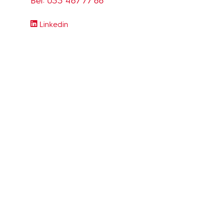
Bel:
033 467 77 88
Linkedin