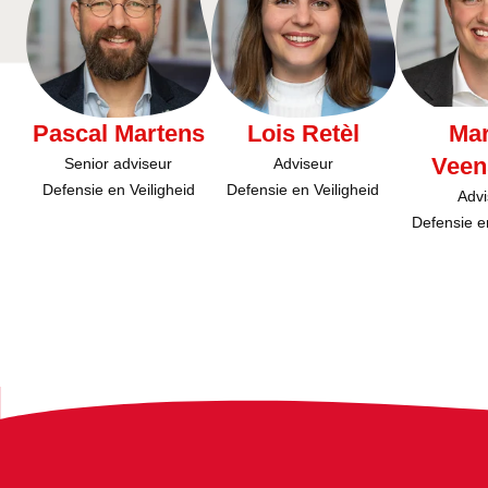
Pascal Martens
Lois Retèl
Mar
Veen
Senior adviseur
Adviseur
Defensie en Veiligheid
Defensie en Veiligheid
Advi
Defensie en