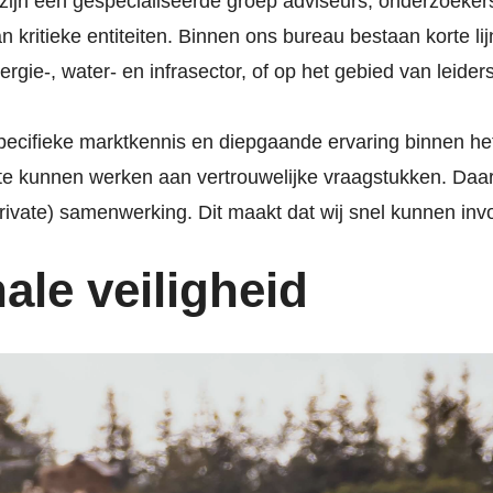
j zijn een gespecialiseerde groep adviseurs, onderzoeker
an kritieke entiteiten. Binnen ons bureau bestaan korte 
nergie-, water- en infrasector, of op het gebied van lei
pecifieke marktkennis en diepgaande ervaring binnen he
m te kunnen werken aan vertrouwelijke vraagstukken. Daa
k-private) samenwerking. Dit maakt dat wij snel kunnen 
ale veiligheid