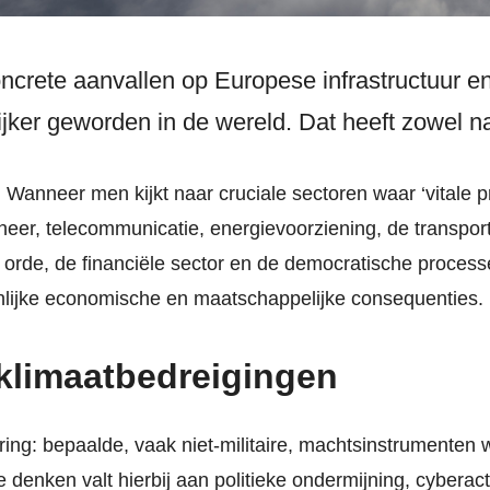
ncrete aanvallen op Europese infrastructuur e
jker geworden in de wereld. Dat heeft zowel nat
nneer men kijkt naar cruciale sectoren waar ‘vitale pro
eheer, telecommunicatie, energievoorziening, de transpor
orde, de financiële sector en de democratische processe
nlijke economische en maatschappelijke consequenties.
 klimaatbedreigingen
ring: bepaalde, vaak niet-militaire, machtsinstrumenten 
 denken valt hierbij aan politieke ondermijning, cyberacti