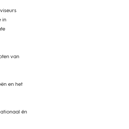
viseurs
 in
ate
oten van
eën en het
nationaal én