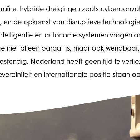
bes
lop
raïne, hybride dreigingen zoals cyberaanval
agement
pro
Het
, en de opkomst van disruptieve technologi
det
intelligentie en autonome systemen vragen 
afh
ris
ie niet alleen paraat is, maar ook wendbaar
bele
opd
stendig. Nederland heeft geen tijd te verli
hij
ove
evereiniteit en internationale positie staan op
wor
fin
Twy
sam
pro
beh
pla
inf