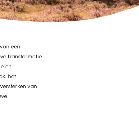
 van een
ve transformatie.
ie en
k: het
 versterken van
eve