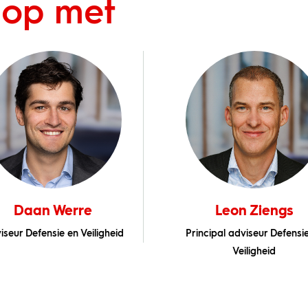
 op met
Daan Werre
Leon Ziengs
iseur Defensie en Veiligheid
Principal adviseur Defensi
Veiligheid