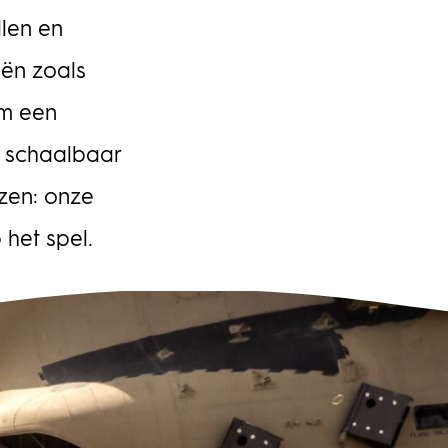
luitvorming door de politiek en opdrachtgever gelijk moet
en met de ontwikkeling en aanbesteding van systemen en
len en
ducten van het heffingssysteem in de verschillende clusters.
 gaat dan concreet om de inzet van camera’s,
eën zoals
ectiepoorten, kastjes, maar ook om de administratieve
om een
andeling, handhaving en boetesystemen. Zicht op planning,
ico’s, financiën De uitvoering van de vrachtwagenheffing is
, schaalbaar
gd bij vier publieke uitvoeringsorganisaties. In zijn rol als
rachtgever wordt van de programmadirecteur verwacht dat
ezen: onze
 vanuit alle clusters en onderdelen betrouwbare informatie kan
rleggen aan de politiek, op basis waarvan besluiten kunnen
 het spel.
den genomen. Hij moet zicht hebben op planning, risico’s,
anciën en kwaliteit. Die opgave is te groot om zelf te doen.
nstraGudde heeft een team van vijftien specialisten
engesteld om de programmadirecteur en de manager
grammabeheersing te ondersteunen op het gebied van
eersing en sturing. In het team zitten onder andere een
nner, financiële adviseurs, een risicomanager en een
ormatiemanager.