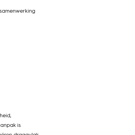
e samenwerking
heid,
aanpak is