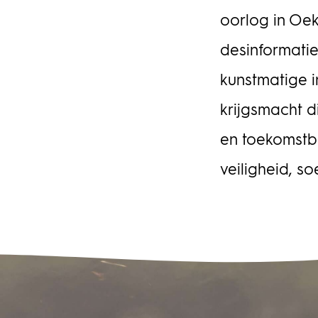
oorlog in Oek
Portfolioman
desinformatie
kunstmatige 
krijgsmacht d
en toekomstbe
veiligheid, so