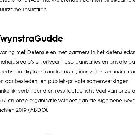
rategie tot uitvoering. We brengen partijen bij elkaar, 
uurzame resultaten.
TwynstraGudde
aring met Defensie en met partners in het defensiedom
iligheidsregio’s en uitvoeringsorganisaties en private pa
ertise in digitale transformatie, innovatie, veranderm
en aanbesteden en publiek-private samenwerkingen.
ankelijk, verbindend en resultaatgericht. Veel van onze a
B) en onze organisatie voldoet aan de Algemene Bevei
chten 2019 (ABDO).