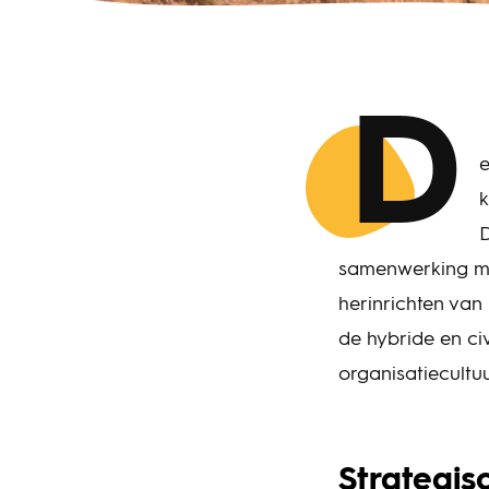
D
e
k
D
samenwerking me
herinrichten van
de hybride en ci
organisatiecultu
Strategis