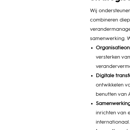
Wij ondersteunen 
combineren diepg
verandermanageme
samenwerking. Wi
Organisatieon
versterken van
veranderverm
Digitale trans
ontwikkelen v
benutten van A
Samenwerking
inrichten van e
internationaal