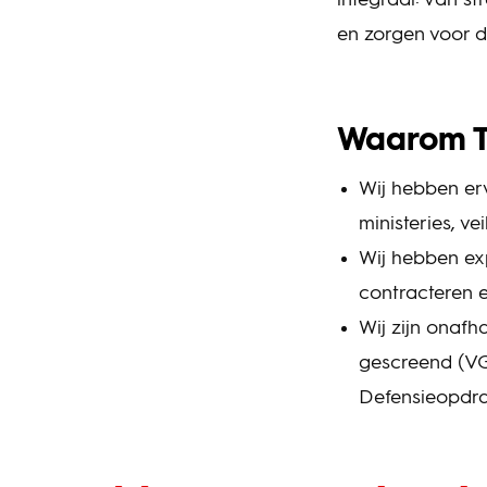
integraal: van st
en zorgen voor d
Waarom 
Wij hebben erv
ministeries, ve
Wij hebben exp
contracteren 
Wij zijn onafh
gescreend (VG
Defensieopdra