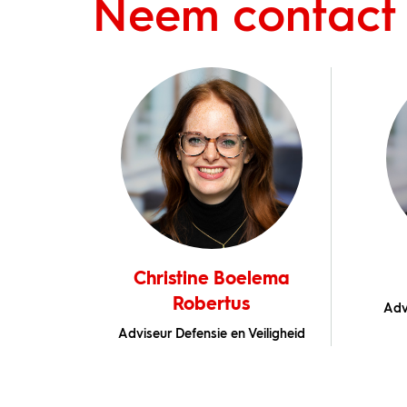
Neem contact
k
Christine Boelema
Robertus
igheid
Adv
Adviseur Defensie en Veiligheid