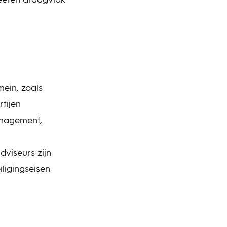
creëren draagvlak
ein, zoals
rtijen
anagement,
dviseurs zijn
ligingseisen