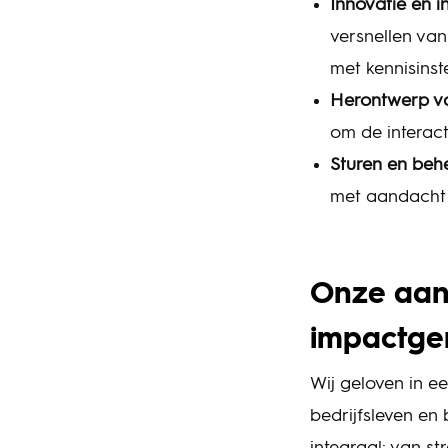
Innovatie en i
versnellen va
met kennisinst
Herontwerp va
om de interac
Sturen en beh
met aandacht
Onze aanp
impactge
Wij geloven in e
bedrijfsleven en