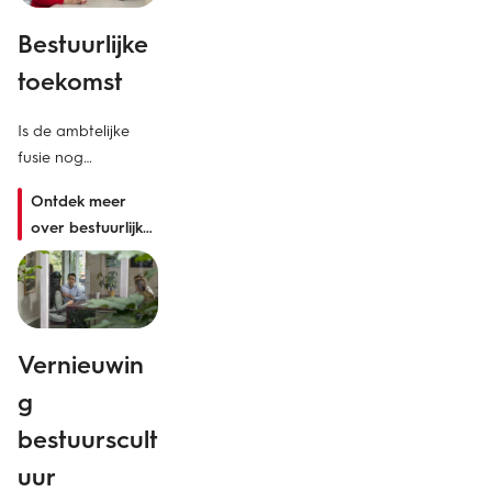
Bestuurlijke
G
toekomst
e
o
Is de ambtelijke
d
fusie nog
houdbaar?
k
Ontdek meer
over bestuurlijke
Va
toekomst
he
be
st
ve
Vernieuwin
je
g
ve
or
bestuurscult
uur