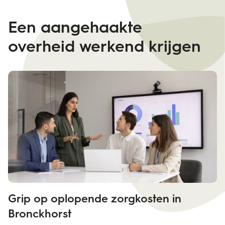
vermogen van
samenlevingen om collectief
Een aangehaakte
te handelen.
overheid werkend krijgen
Grip op oplopende zorgkosten in
Bronckhorst