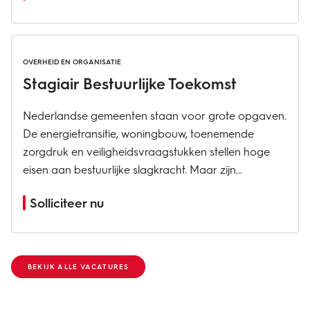
samenwerking en verandering...
OVERHEID EN ORGANISATIE
Stagiair Bestuurlijke Toekomst
Nederlandse gemeenten staan voor grote opgaven.
De energietransitie, woningbouw, toenemende
zorgdruk en veiligheidsvraagstukken stellen hoge
eisen aan bestuurlijke slagkracht. Maar zijn
gemeenten daar eigenlijk klaar voor? En hoe meet je
Solliciteer nu
dat? Tijdens deze masterstage ontwikkel jij een
antwoord. Je...
BEKIJK ALLE VACATURES