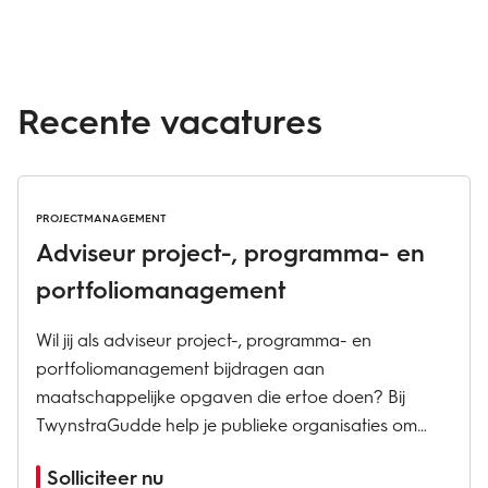
Recente vacatures
PROJECTMANAGEMENT
Adviseur project-, programma- en
portfoliomanagement
Wil jij als adviseur project-, programma- en
portfoliomanagement bijdragen aan
maatschappelijke opgaven die ertoe doen? Bij
TwynstraGudde help je publieke organisaties om
complexe vraagstukken verder te brengen. Je werkt
Solliciteer nu
aan opgaven waarin strategie, uitvoering,