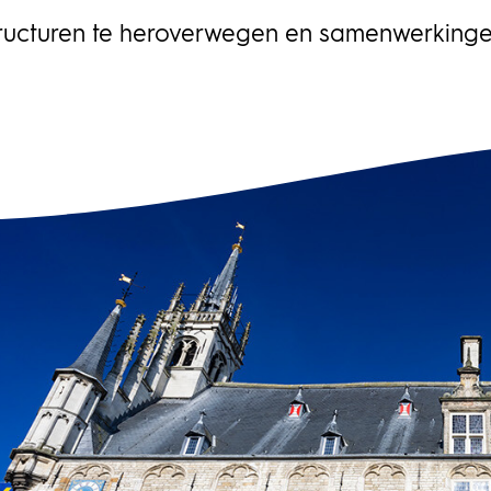
bes
lop
agement
ructuren te heroverwegen en samenwerkinge
pro
Het
det
afh
ris
bele
opd
hij
ove
wor
fin
Twy
sam
pro
beh
pla
inf