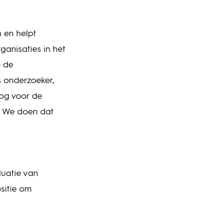
 en helpt
anisaties in het
e de
s onderzoeker,
oog voor de
t. We doen dat
luatie van
sitie om