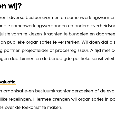
n wij?
ent diverse bestuursvormen en samenwerkingsvormen
onale samenwerkingsverbanden en andere overheidsorg
juiste vorm te kiezen, krachten te bundelen en daarme
van publieke organisaties te versterken. Wij doen dat al
g partner, projectleider of procesregisseur. Altijd met 
ngen daarbinnen en de benodigde politieke sensitivitei
aluatie
n organisatie-en bestuurskrachtonderzoeken of de eva
ke regelingen. Hiermee brengen wij organisaties in po
s over de toekomst te maken.