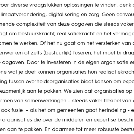
voor diverse vraagstukken oplossingen te vinden, denk
klimaatverandering, digitalisering en zorg. Geen eenvou
mende complexiteit van deze opgaven die steeds vaker
raagt om bestuurskracht, realisatiekracht en het vermog
men te werken. Of het nu gaat om het versterken van 
nwerken of zelfs (bestuurlijk) fuseren, het moet bijdra
e opgaven. Door te investeren in de eigen organisatie e
ne wat je doet kunnen organisaties hun realisatiekracht
g tussen overheidsorganisaties biedt kansen om exper
ezamenlijk aan te pakken. We zien dat organisaties op 
rmen van samenwerkingen – steeds vaker flexibel van 
ook fusie – als het om gemeenten gaat herindeling - ee
re organisaties die over de middelen en expertise besch
n aan te pakken. En daarmee tot meer robuuste bestu