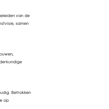
geleiden van de
stvisie, samen
bouwen,
nderkundige
oudig. Betrokken
ie op