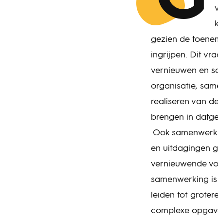
G
gezien de toene
ingrijpen. Dit v
vernieuwen en sa
organisatie, same
realiseren van d
brengen in datge
Ook samenwerkin
en uitdagingen g
vernieuwende vo
samenwerking is 
leiden tot grote
complexe opgave