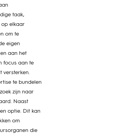
 aan
dige taak,
 op elkaar
en om te
de eigen
gen aan het
n focus aan te
 versterken.
tise te bundelen
zoek zijn naar
aard. Naast
n optie. Dit kan
ikken om
ursorganen die