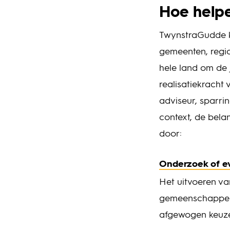
Hoe helpe
TwynstraGudde k
gemeenten, regi
hele land om de 
realisatiekracht 
adviseur, sparrin
context, de bela
door:
Onderzoek of ev
Het uitvoeren va
gemeenschappelij
afgewogen keuze