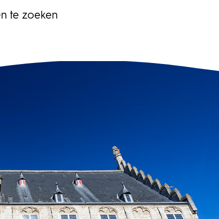
luitvorming door de politiek en opdrachtgever gelijk moet
en met de ontwikkeling en aanbesteding van systemen en
n te zoeken
ducten van het heffingssysteem in de verschillende clusters.
 gaat dan concreet om de inzet van camera’s,
ectiepoorten, kastjes, maar ook om de administratieve
andeling, handhaving en boetesystemen. Zicht op planning,
ico’s, financiën De uitvoering van de vrachtwagenheffing is
gd bij vier publieke uitvoeringsorganisaties. In zijn rol als
rachtgever wordt van de programmadirecteur verwacht dat
 vanuit alle clusters en onderdelen betrouwbare informatie kan
rleggen aan de politiek, op basis waarvan besluiten kunnen
den genomen. Hij moet zicht hebben op planning, risico’s,
anciën en kwaliteit. Die opgave is te groot om zelf te doen.
nstraGudde heeft een team van vijftien specialisten
engesteld om de programmadirecteur en de manager
grammabeheersing te ondersteunen op het gebied van
eersing en sturing. In het team zitten onder andere een
nner, financiële adviseurs, een risicomanager en een
ormatiemanager.