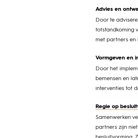
Advies en ontw
Door te advisere
totstandkoming v
met partners en 
Vormgeven en in
Door het implem
bemensen en lat
interventies tot 
Regie op beslui
Samenwerken vere
partners zijn nie
besluitvorming. Z