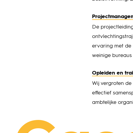
Projectmanage
De projectleiding
ontvlechtingstra
ervaring met de b
weinige bureaus 
Opleiden en tra
Wij vergroten de
effectief samens
ambtelijke organi