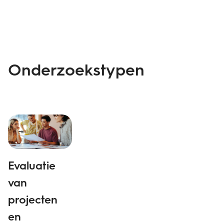
Onderzoekstypen
Evaluatie
O
van
o
projecten
Or
en
b