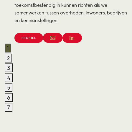
toekomstbestendig in kunnen richten als we
samenwerken tussen overheden, inwoners, bedrijven
en kennisinstellingen.
PROFIEL
1
2
3
4
5
6
7