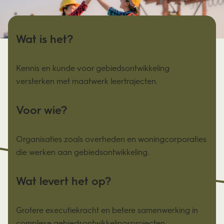
Wat is het?
Kennis en kunde voor gebiedsontwikkeling
versterken met maatwerk leertrajecten.
Voor wie?
Organisaties zoals overheden en woningcorporaties
die werken aan gebiedsontwikkeling.
Wat levert het op?
Grotere executiekracht en betere samenwerking in
complexe gebiedsontwikkelingsprojecten.