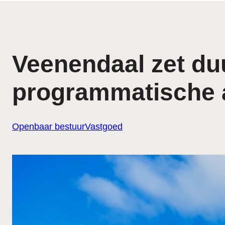
Veenendaal zet du
programmatische 
Openbaar bestuur
Vastgoed