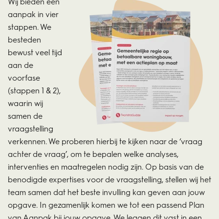
Wij bieden een
aanpak in vier
stappen. We
besteden
bewust veel tijd
aan de
voorfase
(stappen 1 & 2),
waarin wij
samen de
vraagstelling
verkennen. We proberen hierbij te kijken naar de ‘vraag
achter de vraag’, om te bepalen welke analyses,
interventies en maatregelen nodig zijn. Op basis van de
benodigde expertises voor de vraagstelling, stellen wij het
team samen dat het beste invulling kan geven aan jouw
opgave. In gezamenlijk komen we tot een passend Plan
van Aanpak bij jouw opgave. We leggen dit vast in een