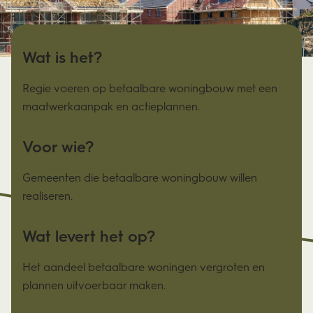
Wat is het?
Regie voeren op betaalbare woningbouw met een
maatwerkaanpak en actieplannen.
Voor wie?
Gemeenten die betaalbare woningbouw willen
realiseren.
Wat levert het op?
Het aandeel betaalbare woningen vergroten en
plannen uitvoerbaar maken.