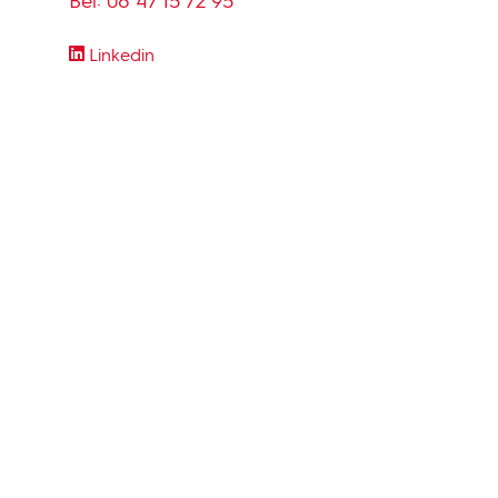
Bel:
06 47 15 72 95
Linkedin