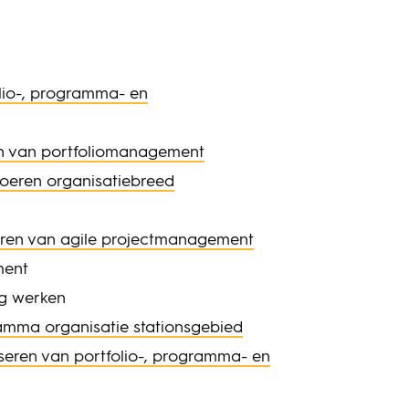
lio-, programma- en
n van portfoliomanagement
oeren organisatiebreed
eren van agile projectmanagement
ment
ig werken
mma organisatie stationsgebied
seren van portfolio-, programma- en