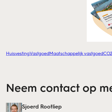
Huisvesting
Vastgoed
Maatschappelijk vastgoed
CO2
Neem contact op m
Sjoerd Rootliep