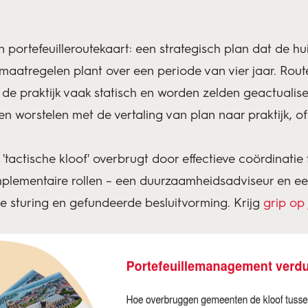
ortefeuilleroutekaart: een strategisch plan dat de hu
te maatregelen plant over een periode van vier jaar. R
in de praktijk vaak statisch en worden zelden geactuali
n worstelen met de vertaling van plan naar praktijk, of
'tactische kloof' overbrugt door effectieve coördinatie 
lementaire rollen – een duurzaamheidsadviseur en een 
re sturing en gefundeerde besluitvorming. Krijg
grip op