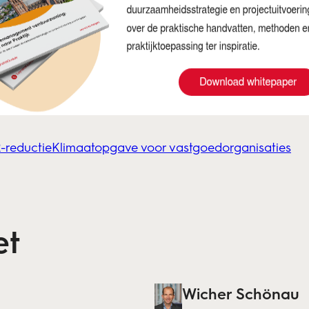
-reductie
Klimaatopgave voor vastgoedorganisaties
et
Wicher Schönau