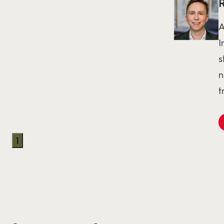
A
I
s
n
t
1