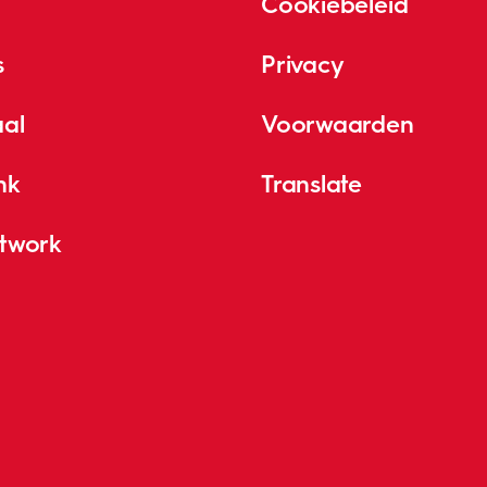
Cookiebeleid
s
Privacy
aal
Voorwaarden
nk
Translate
etwork