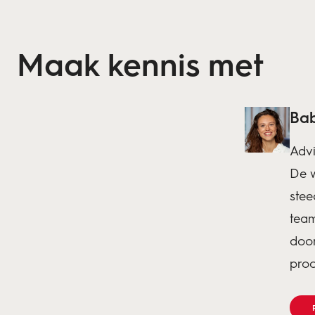
Maak kennis met
Bab
Adv
De w
stee
team
door
proc