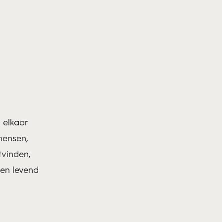
 elkaar
mensen,
tvinden,
een levend