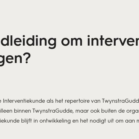
dleiding om interven
ngen?
 Interventiekunde als het repertoire van TwynstraGudde. 
t alleen binnen TwynstraGudde, maar ook buiten de orga
iekunde blijft in ontwikkeling en het nodigt uit om aa