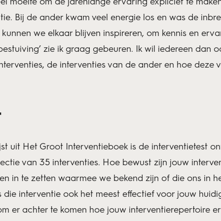
eel moeite om de jarenlange ervaring expliciet te make
entie. Bij de ander kwam veel energie los en was de inbr
kunnen we elkaar blijven inspireren, om kennis en ervar
bestuiving’ zie ik graag gebeuren. Ik wil iedereen da
nterventies, de interventies van de ander en hoe deze
t
jst uit Het Groot Interventieboek is de interventietest on
lectie van 35 interventies. H
oe bewust zijn jouw interve
n in te zetten waarmee we bekend zijn of die ons in h
die interventie ook het meest effectief voor jouw huidi
m er achter te komen hoe jouw interventierepertoire er 