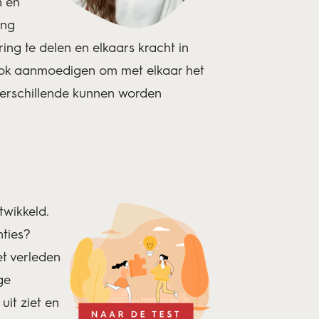
n en
eng
ing te delen en elkaars kracht in
n ook aanmoedigen om met elkaar het
 verschillende kunnen worden
twikkeld.
nties?
et verleden
ge
uit ziet en