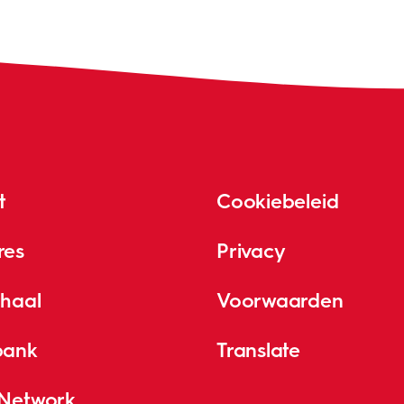
t
Cookiebeleid
res
Privacy
rhaal
Voorwaarden
bank
Translate
 Network