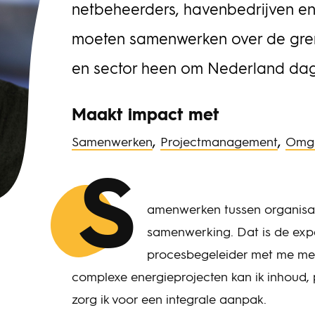
bes
netbeheerders, havenbedrijven en
lop
agement
pro
moeten samenwerken over de gren
Het
det
en sector heen om Nederland dag 
afh
ris
bele
Maakt impact met
opd
,
,
hij
Samenwerken
Projectmanagement
Omg
ove
wor
S
fin
Twy
amenwerken tussen organisat
sam
samenwerking. Dat is de exper
pro
beh
procesbegeleider met me mee
pla
complexe energieprojecten kan ik inhoud, 
inf
zorg ik voor een integrale aanpak.