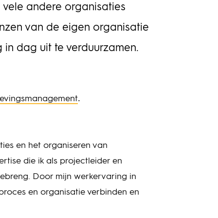
luitvorming door de politiek en opdrachtgever gelijk moet
 vele andere organisaties
en met de ontwikkeling en aanbesteding van systemen en
ducten van het heffingssysteem in de verschillende clusters.
zen van de eigen organisatie
 gaat dan concreet om de inzet van camera’s,
ectiepoorten, kastjes, maar ook om de administratieve
in dag uit te verduurzamen.
andeling, handhaving en boetesystemen. Zicht op planning,
ico’s, financiën De uitvoering van de vrachtwagenheffing is
gd bij vier publieke uitvoeringsorganisaties. In zijn rol als
rachtgever wordt van de programmadirecteur verwacht dat
 vanuit alle clusters en onderdelen betrouwbare informatie kan
.
evingsmanagement
rleggen aan de politiek, op basis waarvan besluiten kunnen
den genomen. Hij moet zicht hebben op planning, risico’s,
anciën en kwaliteit. Die opgave is te groot om zelf te doen.
nstraGudde heeft een team van vijftien specialisten
ies en het organiseren van
engesteld om de programmadirecteur en de manager
tise die ik als projectleider en
grammabeheersing te ondersteunen op het gebied van
eersing en sturing. In het team zitten onder andere een
breng. Door mijn werkervaring in
nner, financiële adviseurs, een risicomanager en een
proces en organisatie verbinden en
ormatiemanager.