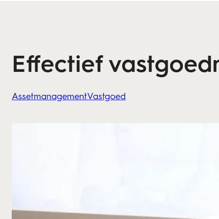
Effectief vastgoe
Assetmanagement
Vastgoed