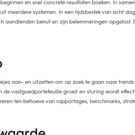
e beginnen en snel concrete resultaten boeken. In s
it meerdere systemen. In een tijdsbestek van acht da
ich aandienden benut en zijn belemmeringen opgelost.
p
vinkjes aan- en uitzetten om op zoek te gaan naar trend
n de vastgoedportefeuille groeit en sturing wordt effec
ereren ten behoeve van rapportages, benchmarks, strat
 waarde