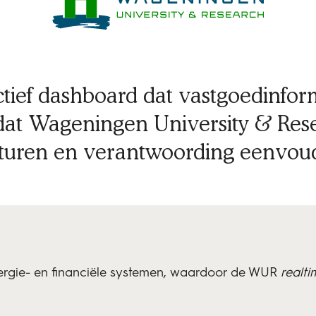
tief dashboard dat vastgoedinform
dat Wageningen University & Re
 sturen en verantwoording eenvoud
ergie- en financiële systemen, waardoor de WUR
realti