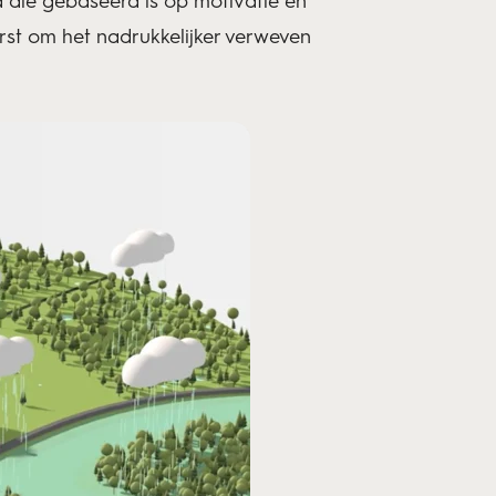
 die gebaseerd is op motivatie en
rst om het nadrukkelijker verweven