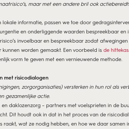
imaatrisico’s, maar met een andere bril ook actiebereidh
 lokale informatie, passen we toe door gedragsinterven
urgentie en onderliggende waarden bespreekbaar en in
sico’s invoelbaar en bespreekbaar zodat afwegingen v
r kunnen worden gemaakt. Een voorbeeld is
de hittekas
enlijk vorm te geven met een vernieuwende methode.
n met risicodialogen
nigingen, zorgorganisaties) versterken in hun rol als ve
en gezamenlijke actie.
en daklozenzorg – partners met voelsprieten in de buur
ht. Dit houdt ook in dat in het proces van de risicodia
s raakt, wat ze nodig hebben, en hoe we daar samen i