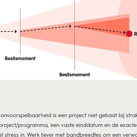
nvoorspelbaarheid is een project niet gebaat bij strakk
 project/programma, een vaste einddatum en de exacte
el stress in. Werk liever met bandbreedtes om een verw