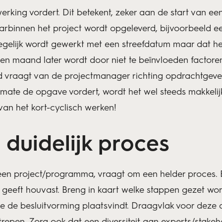
king vordert. Dit betekent, zeker aan de start van ee
innen het project wordt opgeleverd, bijvoorbeeld eers
egelijk wordt gewerkt met een streefdatum maar dat het
en maand later wordt door niet te beïnvloeden factoren.
 vraagt van de projectmanager richting opdrachtgever 
te de opgave vordert, wordt het wel steeds makkelij
van het kort-cyclisch werken!
 duidelijk proces
en project/programma, vraagt om een helder proces. E
is, geeft houvast. Breng in kaart welke stappen gezet w
hoe de besluitvorming plaatsvindt. Draagvlak voor deze
epen. Zorg ook dat een diversiteit aan experts/stakehol