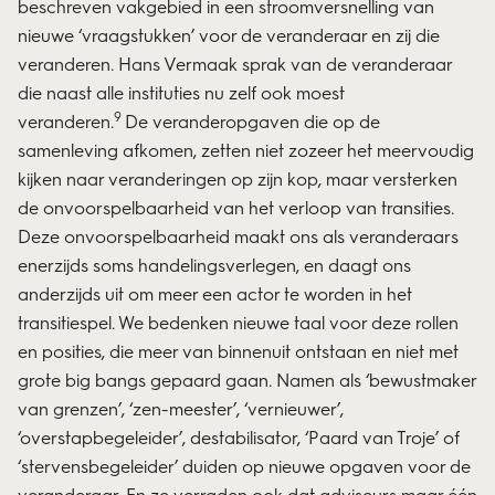
beschreven vakgebied in een stroomversnelling van
nieuwe ‘vraagstukken’ voor de veranderaar en zij die
veranderen. Hans Vermaak sprak van de veranderaar
die naast alle instituties nu zelf ook moest
9
veranderen.
De veranderopgaven die op de
samenleving afkomen, zetten niet zozeer het meervoudig
kijken naar veranderingen op zijn kop, maar versterken
de onvoorspelbaarheid van het verloop van transities.
Deze onvoorspelbaarheid maakt ons als veranderaars
enerzijds soms handelingsverlegen, en daagt ons
anderzijds uit om meer een actor te worden in het
transitiespel. We bedenken nieuwe taal voor deze rollen
en posities, die meer van binnenuit ontstaan en niet met
grote big bangs gepaard gaan. Namen als ‘bewustmaker
van grenzen’, ‘zen-meester’, ‘vernieuwer’,
‘overstapbegeleider’, destabilisator, ‘Paard van Troje’ of
‘stervensbegeleider’ duiden op nieuwe opgaven voor de
veranderaar. En ze verraden ook dat adviseurs maar één