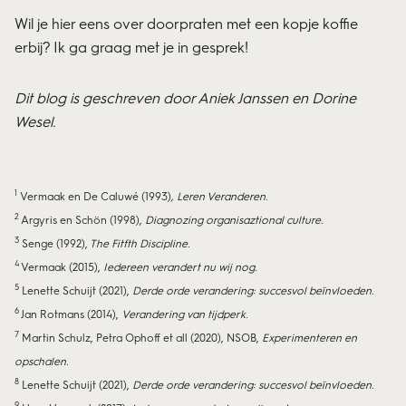
Wil je hier eens over doorpraten met een kopje koffie
erbij? Ik ga graag met je in gesprek!
Dit blog is geschreven door Aniek Janssen en Dorine
Wesel.
1
Vermaak en De Caluwé (1993)
, Leren Veranderen.
2
Argyris en Schön (1998),
Diagnozing organisaztional culture.
3
Senge (1992),
The Fitfth Discipline.
4
Vermaak (2015),
Iedereen verandert nu wij nog.
5
Lenette Schuijt (2021),
Derde orde verandering: succesvol beïnvloeden.
6
Jan Rotmans (2014),
Verandering van tijdperk.
7
Martin Schulz, Petra Ophoff et all (2020), NSOB,
Experimenteren en
opschalen.
8
Lenette Schuijt (2021),
Derde orde verandering: succesvol beïnvloeden.
9