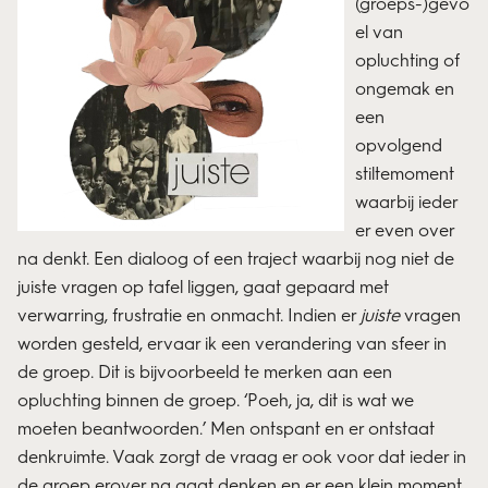
(groeps-)gevo
el van
opluchting of
ongemak en
een
opvolgend
stiltemoment
waarbij ieder
er even over
na denkt. Een dialoog of een traject waarbij nog niet de
juiste vragen op tafel liggen, gaat gepaard met
verwarring, frustratie en onmacht. Indien er
juiste
vragen
worden gesteld, ervaar ik een verandering van sfeer in
de groep. Dit is bijvoorbeeld te merken aan een
opluchting binnen de groep. ‘Poeh, ja, dit is wat we
moeten beantwoorden.’ Men ontspant en er ontstaat
denkruimte. Vaak zorgt de vraag er ook voor dat ieder in
de groep erover na gaat denken en er een klein moment