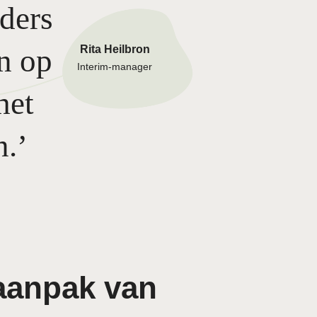
aders
en op
Rita Heilbron
Interim-manager
het
n.
aanpak van