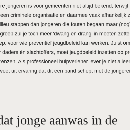
 jongeren is voor gemeenten niet altijd bekend, terwijl 
n een criminele organisatie en daarmee vaak afhankelijk 
milieu stappen dan jongeren die fouten begaan maar (nog) 
 groep zul je toch meer 'dwang en drang' in moeten zetten
p, voor wie preventief jeugdbeleid kan werken. Juist o
r daders én slachtoffers, moet jeugdbeleid inzetten op pr
zen. Als professioneel hulpverlener lever je niet allee
et uit ervaring dat dit een band schept met de jongeren 
dat jonge aanwas in de