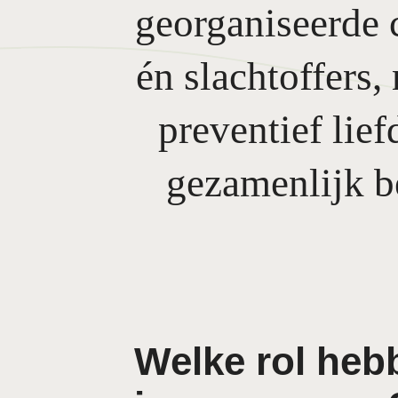
georganiseerde c
én slachtoffers,
preventief lief
gezamenlijk b
Welke rol heb