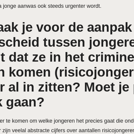
a jonge aanwas ook steeds urgenter wordt.
aak je voor de aanpak
scheid tussen jonger
dat ze in het criminel
n komen (risicojonger
r al in zitten? Moet j
k gaan?
ter te komen om welke jongeren het precies gaat die on
r zijn veelal abstracte cijfers over aantallen risicojonger