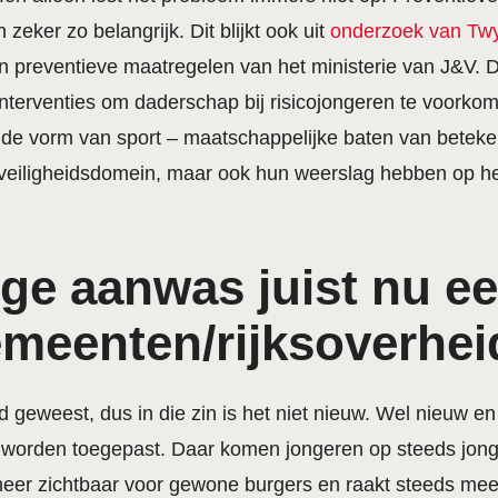
eker zo belangrijk. Dit blijkt ook uit
onderzoek van Tw
n preventieve maatregelen van het ministerie van J&V. 
nterventies om daderschap bij risicojongeren te voorkome
in de vorm van sport – maatschappelijke baten van betek
 veiligheidsdomein, maar ook hun weerslag hebben op het 
ge aanwas juist nu e
meenten/rijksoverhei
ijd geweest, dus in die zin is het niet nieuw. Wel nieuw e
worden toegepast. Daar komen jongeren op steeds jonger
s meer zichtbaar voor gewone burgers en raakt steeds me