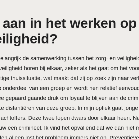
 aan in het werken op 
iligheid?
belangrijk de samenwerking tussen het zorg- en veilighe
veiligheid horen bij elkaar, zeker als het gaat om het v
ge thuissituatie, wat maakt dat zij op zoek zijn naar verb
 ze onderdeel van een groep en wordt hen relatief eenvou
e gepaard gaande druk om loyaal te blijven aan de crim
 te distantiëren van deze groep. In mijn optiek gaat jon
slachtoffers. Deze twee lopen dwars door elkaar heen. N
w een crimineel. Ik vind het opvallend dat we dan niet
affen alleen lost het probleem immers niet op. Preventiev