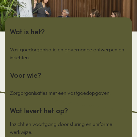
Wat is het?
Vastgoedorganisatie en governance ontwerpen en
inrichten.
Voor wie?
Zorgorganisaties met een vastgoedopgaven.
Wat levert het op?
Inzicht en voortgang door sturing en uniforme
werkwijze.