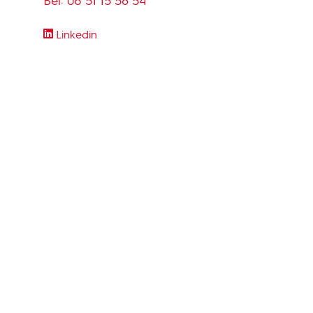
Bel:
06 51 15 58 54
Linkedin