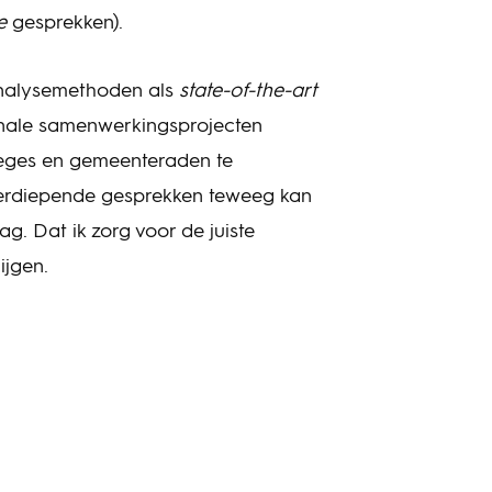
e
gesprekken).
 analysemethoden als
state-of-the-art
ionale samenwerkingsprojecten
lleges en gemeenteraden te
 verdiepende gesprekken teweeg kan
g. Dat ik zorg voor de juiste
ijgen.