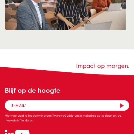
Impact op morgen.
Blijf op de hoogte
Hiermee geef je toestemming aan TwynstraGudde om je mailadres op te slaan en de
nieuwsbrief te sturen.