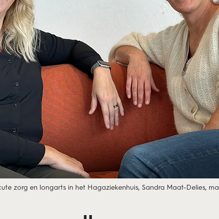
acute zorg en longarts in het Hagaziekenhuis, Sandra Maat-Delies, 