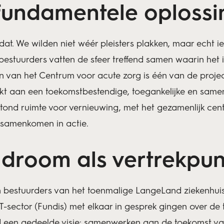
 fundamentele oplossi
dat. We wilden niet wéér pleisters plakken, maar echt 
estuurders vatten de sfeer treffend samen waarin het 
en van het Centrum voor acute zorg is één van de proj
rkt aan een toekomstbestendige, toegankelijke en same
nd ruimte voor vernieuwing, met het gezamenlijk cent
e samenkomen in actie.
droom als vertrekpu
n bestuurders van het toenmalige LangeLand ziekenhuis
T-sector (Fundis) met elkaar in gesprek gingen over de
nd een gedeelde visie: samenwerken aan de toekomst va