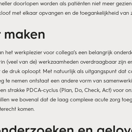
neller doorlopen worden als patiënten niet meer gezie
loof met elkaar opvangen en de toegankelijkheid van z
t maken
n het werkplezier voor collega’s een belangrijk onderd
arin (veel van de) werkzaamheden overdraagbaar zijn e
de druk oploopt. Met natuurlijk als uitgangspunt dat col
g te nemen ontstaat een andere vorm van samenwerking
een strakke PDCA-cyclus (Plan, Do, Check, Act) voor on
len we bovenal dat de laag complexe acute zorg toegank
g terecht komen.
nderzoeken en gelov