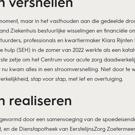
n versnellen
moment, maar in het vasthouden aan die gedeelde droom
nd Ziekenhuis bestuurlijke wisselingen en financiële o
tuurders, professionals en kwartiermaker Klara Rijnte
nde hulp (SEH) in de zomer van 2022 werkte als een katal
ste zetje om het Centrum voor acute zorg daadwerkelijk
r nu kwam alles in een stroomversnelling. Niet door te
elijkheid, stap voor stap, met lef en overtuiging.
n realiseren
 gevormd door een samenvoeging van de spoedeisende
 en de Dienstapotheek van EerstelijnsZorg Zoetermeer 