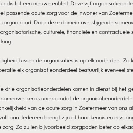
undis tot een nieuwe entiteit. Deze vijf organisatieond
el passende acute zorg voor de inwoner van Zoetermeer
 en zorgaanbod. Door deze domein overstijgende same
rganisatorische, culturele, financiële en contractuele
erking.
ardigheid tussen de organisaties is op elk onderdeel. Zo
ratie elk organisatieonderdeel bestuurlijk evenveel s
de drie organisatieonderdelen komen in dienst bij het 
van samenwerken is uniek omdat de organisatieonderde
nkelijkheid van de acute zorg in Zoetermeer van ons a
lt aan 'Iedereen brengt zijn of haar kennis en ervarin
zorg. Zo zullen bijvoorbeeld zorgpaden beter op elka