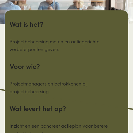
Wat is het?
Projectbeheersing meten en actiegerichte
verbeterpunten geven.
Voor wie?
Projectmanagers en betrokkenen bij
projectbeheersing.
Wat levert het op?
Inzicht en een concreet actieplan voor betere