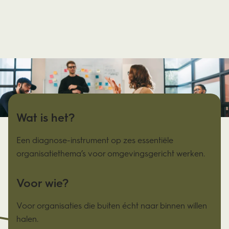
Wat is het?
Een diagnose-instrument op zes essentiële
organisatiethema’s voor omgevingsgericht werken.
Voor wie?
Voor organisaties die buiten écht naar binnen willen
halen.