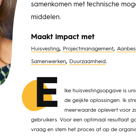
samenkomen met technische moge
middelen.
Maakt impact met
,
,
Huisvesting
Projectmanagement
Aanbest
,
.
Samenwerken
Duurzaamheid
E
lke huisvestingsopgave is un
de geijkte oplossingen. Ik s
meerwaarde oplevert voor z
gebruikers. Voor een optimaal resultaat g
vraag en stem het proces af op de organis