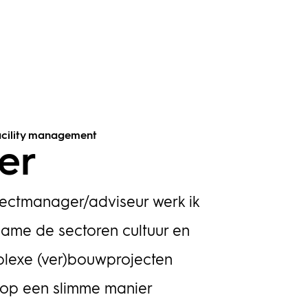
Facility management
er
jectmanager/adviseur werk ik
name de sectoren cultuur en
mplexe (ver)bouwprojecten
 op een slimme manier