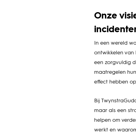
Onze visi
incident
In een wereld wa
ontwikkelen van 
een zorgvuldig do
maatregelen hun 
effect hebben op
Bij TwynstraGudde
maar als een stra
helpen om verder
werkt en waarom 