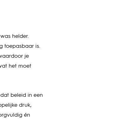
 was helder.
tig toepasbaar is.
waardoor je
 wat het moet
dat beleid in een
pelijke druk,
zorgvuldig én