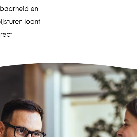
luitvorming door de politiek en opdrachtgever gelijk moet
en met de ontwikkeling en aanbesteding van systemen en
rbaarheid en
ducten van het heffingssysteem in de verschillende clusters.
 gaat dan concreet om de inzet van camera’s,
jsturen loont
ectiepoorten, kastjes, maar ook om de administratieve
rect
andeling, handhaving en boetesystemen. Zicht op planning,
ico’s, financiën De uitvoering van de vrachtwagenheffing is
gd bij vier publieke uitvoeringsorganisaties. In zijn rol als
rachtgever wordt van de programmadirecteur verwacht dat
 vanuit alle clusters en onderdelen betrouwbare informatie kan
rleggen aan de politiek, op basis waarvan besluiten kunnen
den genomen. Hij moet zicht hebben op planning, risico’s,
anciën en kwaliteit. Die opgave is te groot om zelf te doen.
nstraGudde heeft een team van vijftien specialisten
engesteld om de programmadirecteur en de manager
grammabeheersing te ondersteunen op het gebied van
eersing en sturing. In het team zitten onder andere een
nner, financiële adviseurs, een risicomanager en een
ormatiemanager.