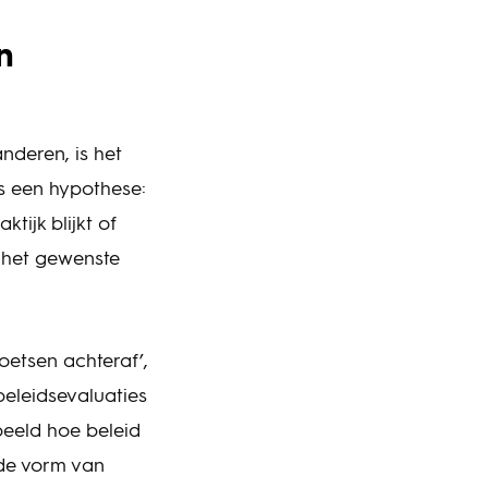
n
nderen, is het
is een hypothese:
tijk blijkt of
 het gewenste
oetsen achteraf’,
beleidsevaluaties
beeld hoe beleid
 de vorm van