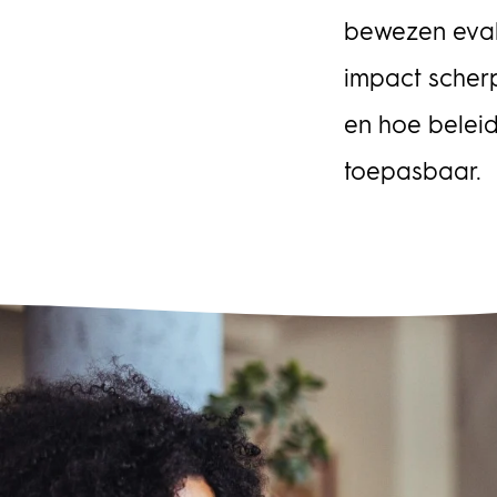
bewezen eval
Portfolioman
impact scherp
en hoe beleid
toepasbaar.