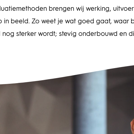
bes
lop
uatiemethoden brengen wij werking, uitvoe
agement
pro
Het
 in beeld. Zo weet je wat goed gaat, waar bi
det
 nog sterker wordt; stevig onderbouwd en di
afh
ris
bele
opd
hij
ove
wor
fin
Twy
sam
pro
beh
pla
inf