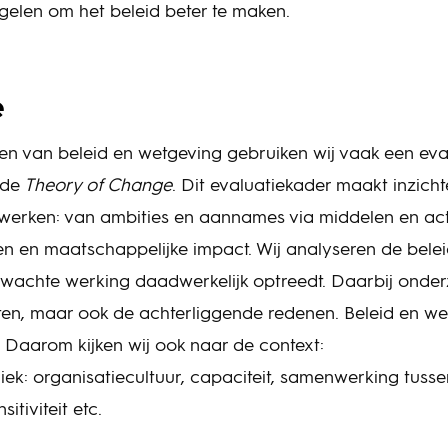
gelen om het beleid beter te maken.
e
en van beleid en wetgeving gebruiken wij vaak een eva
 de
Theory of Change
. Dit evaluatiekader maakt inzichte
werken: van ambities en aannames via middelen en acti
cten en maatschappelijke impact. Wij analyseren de bele
rwachte werking daadwerkelijk optreedt. Daarbij onderz
aten, maar ook de achterliggende redenen. Beleid en w
f. Daarom kijken wij ook naar de context:
ek: organisatiecultuur, capaciteit, samenwerking tussen
sitiviteit etc.