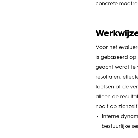
concrete maatre
Werkwijz
Voor het evaluer
is gebaseerd op
geacht wordt te 
resultaten, effe
toetsen of de ve
alleen de result
nooit op zichzel
Interne dynami
bestuurlijke sen