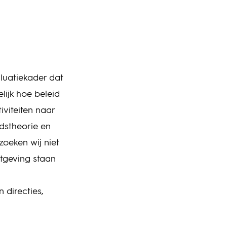
luatiekader dat
lijk hoe beleid
viteiten naar
idstheorie en
oeken wij niet
etgeving staan
 directies,