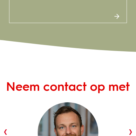
Neem contact op met
‹
›