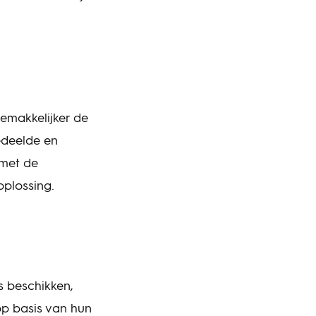
gemakkelijker de
edeelde en
 met de
plossing.
s beschikken,
op basis van hun