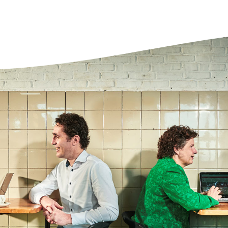
bes
lop
agement
pro
Het
det
afh
ris
bele
opd
hij
ove
wor
fin
Twy
sam
pro
beh
pla
inf