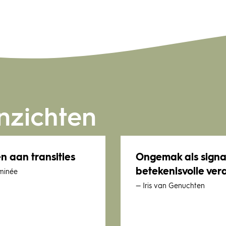
nzichten
 aan transities
Ongemak als signa
betekenisvolle ver
minée
— Iris van Genuchten