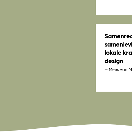
Samenre
samenlev
lokale kr
design
— Mees van Mi