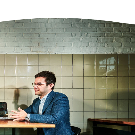
luitvorming door de politiek en opdrachtgever gelijk moet
en met de ontwikkeling en aanbesteding van systemen en
ducten van het heffingssysteem in de verschillende clusters.
 gaat dan concreet om de inzet van camera’s,
ectiepoorten, kastjes, maar ook om de administratieve
andeling, handhaving en boetesystemen. Zicht op planning,
ico’s, financiën De uitvoering van de vrachtwagenheffing is
gd bij vier publieke uitvoeringsorganisaties. In zijn rol als
rachtgever wordt van de programmadirecteur verwacht dat
 vanuit alle clusters en onderdelen betrouwbare informatie kan
rleggen aan de politiek, op basis waarvan besluiten kunnen
den genomen. Hij moet zicht hebben op planning, risico’s,
anciën en kwaliteit. Die opgave is te groot om zelf te doen.
nstraGudde heeft een team van vijftien specialisten
engesteld om de programmadirecteur en de manager
grammabeheersing te ondersteunen op het gebied van
eersing en sturing. In het team zitten onder andere een
nner, financiële adviseurs, een risicomanager en een
ormatiemanager.