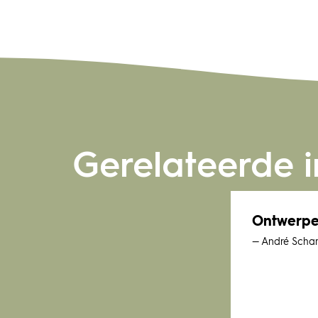
Gerelateerde i
Ontwerpen
— André Scha