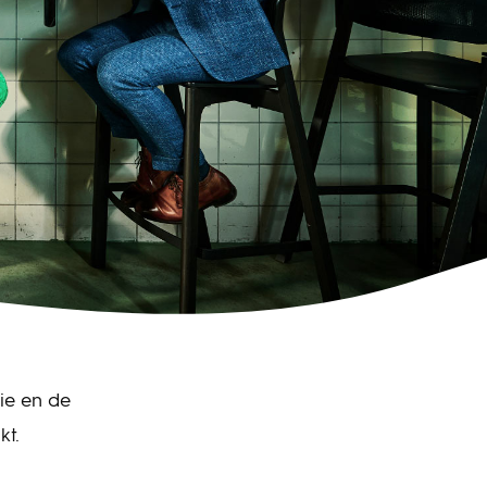
ie en de
kt.