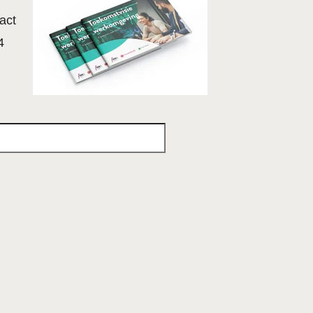
act
4