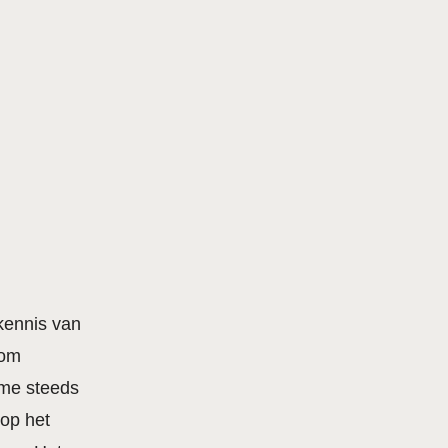
kennis van
 om
 me steeds
 op het