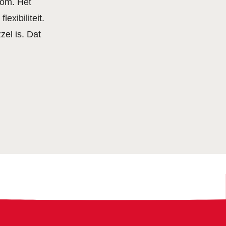
 om. Het
exibiliteit.
el is. Dat