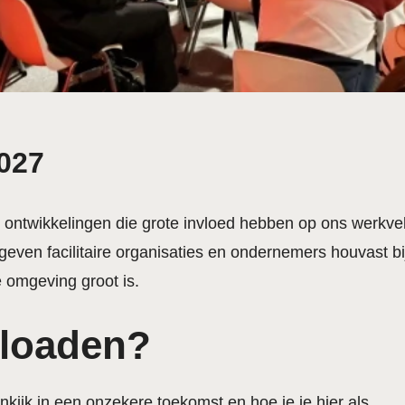
2027
ontwikkelingen die grote invloed hebben op ons werkve
geven facilitaire organisaties en ondernemers houvast b
e omgeving groot is.
loaden?
nkijk in een onzekere toekomst en hoe je je hier als