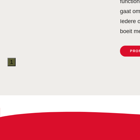
functio
gaat om 
Iedere 
boeit m
PRO
1