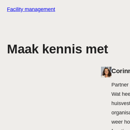
Facility management
Maak kennis met
Corin
Partner
Wat hee
huisves
organis
weer ho