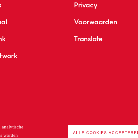
s
Privacy
aal
Voorwaarden
nk
Translate
etwork
n analytische
ALLE COOKIES ACCEPTERE
es worden