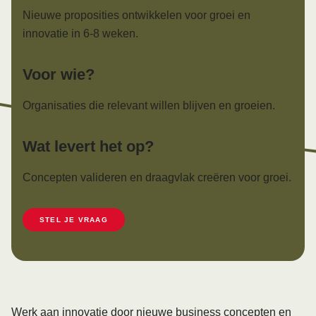
Nieuwe proposities ontwikkelen voor groei en
innovatie in 6-8 weken.
Voor wie?
Organisaties die relevant willen blijven en groeien.
Wat levert het op?
Concepten valideren en draagvlak creëren voor groei.
STEL JE VRAAG
Werk aan
innovatie
door nieuwe business concepten en