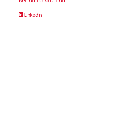
Bel:
06 83 48 31 06
Linkedin