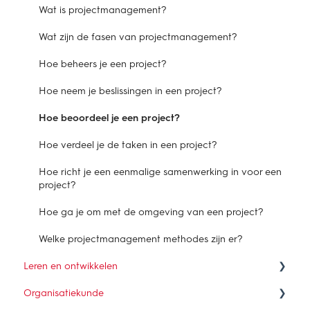
Hoe verbind je belangen in een samenwerking?
Wat is projectmanagement?
Waarom is samenwerken een vak?
Wat zijn de fasen van projectmanagement?
Hoe organiseer je een samenwerking?
Hoe beheers je een project?
Hoe werkt samenwerken in de praktijk?
Hoe neem je beslissingen in een project?
Hoe beoordeel je een project?
Hoe verdeel je de taken in een project?
Hoe richt je een eenmalige samenwerking in voor een
project?
Hoe ga je om met de omgeving van een project?
Welke projectmanagement methodes zijn er?
Leren en ontwikkelen
Organisatiekunde
Hoe kan je leren?