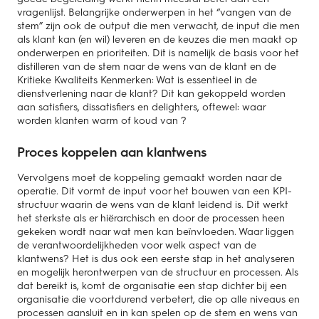
vragenlijst. Belangrijke onderwerpen in het “vangen van de
stem” zijn ook de output die men verwacht, de input die men
als klant kan (en wil) leveren en de keuzes die men maakt op
onderwerpen en prioriteiten. Dit is namelijk de basis voor het
distilleren van de stem naar de wens van de klant en de
Kritieke Kwaliteits Kenmerken: Wat is essentieel in de
dienstverlening naar de klant? Dit kan gekoppeld worden
aan satisfiers, dissatisfiers en delighters, oftewel: waar
worden klanten warm of koud van ?
Proces koppelen aan klantwens
Vervolgens moet de koppeling gemaakt worden naar de
operatie. Dit vormt de input voor het bouwen van een KPI-
structuur waarin de wens van de klant leidend is. Dit werkt
het sterkste als er hiërarchisch en door de processen heen
gekeken wordt naar wat men kan beïnvloeden. Waar liggen
de verantwoordelijkheden voor welk aspect van de
klantwens? Het is dus ook een eerste stap in het analyseren
en mogelijk herontwerpen van de structuur en processen. Als
dat bereikt is, komt de organisatie een stap dichter bij een
organisatie die voortdurend verbetert, die op alle niveaus en
processen aansluit en in kan spelen op de stem en wens van