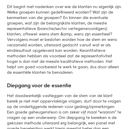
Dit begint met nadenken over wie de klanten nu eigenlijk zijn.
Welke groepen kunnen gedefinieerd worden? Wat zijn de
kenmerken van die groepen? En binnen die eventuele
groepen, wat zijn de belangrijkste klanten, de meeste
representatieve (branche/sector vertegenwoordigers)
klanten, oftewel: wiens stem &amp; wens zijn essentieel?
Vervolgens moet er besloten worden hoe de stem en wens
verzameld worden, uiteraard gedacht vanuit wat er als
eindresultaat opgeleverd kan worden. Kwantitatieve
methoden hebben als voordeel dat de representativiteit
hoger is dan met de meeste kwalitatieve methoden. Het
helpt om goed voorbereid te werk te gaan, dus door alleen
de essentiële klanten te benaderen.
Diepgang voor de essentie
Het daadwerkelijk vastleggen van de stem van de klant
bereik je niet met oppervlakkige vragen; durf door te vragen
op de onderliggende redenen voor gedrag/opmerkingen.
Een goede geheugensteun is om zeker vijf maal “waarom” te
vragen op een onderwerp. Om diepgang te bereiken is de
gekozen methode uiteraard erg belangrijk, een panel met
goede begeleiding werkt hierin meestal beter dan een