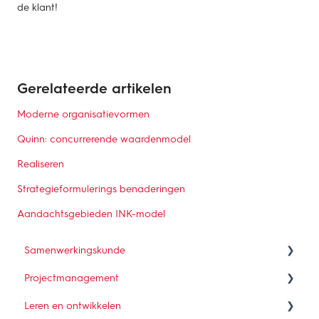
de klant!
Gerelateerde artikelen
Moderne organisatievormen
Quinn: concurrerende waardenmodel
Realiseren
Strategieformulerings benaderingen
Aandachtsgebieden INK-model
Samenwerkingskunde
Projectmanagement
Wat is samenwerken?
Leren en ontwikkelen
Hoe verbind je belangen in een samenwerking?
Wat is projectmanagement?