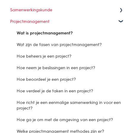
Samenwerkingskunde
Projectmanagement
Wat is samenwerken?
Hoe verbind je belangen in een samenwerking?
Wat is projectmanagement?
Waarom is samenwerken een vak?
Wat zijn de fasen van projectmanagement?
Hoe organiseer je een samenwerking?
Hoe beheers je een project?
Hoe werkt samenwerken in de praktijk?
Hoe neem je beslissingen in een project?
Hoe beoordeel je een project?
Hoe verdeel je de taken in een project?
Hoe richt je een eenmalige samenwerking in voor een
project?
Hoe ga je om met de omgeving van een project?
Welke projectmanagement methodes zijn er?