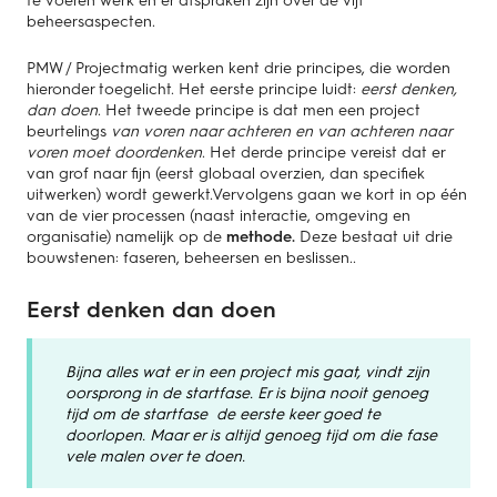
beheersaspecten.
PMW / Projectmatig werken kent drie principes, die worden
hieronder toegelicht. Het eerste prin­cipe luidt:
eerst denken,
dan doen
. Het tweede principe is dat men een project
beurtelings
van voren naar achteren en van achteren naar
voren moet doordenken
. Het derde principe vereist dat er
van grof naar fijn (eerst globaal overzien, dan speci­fiek
uitwerken) wordt gewerkt.Vervolgens gaan we kort in op één
van de vier processen (naast interactie, omgeving en
organisatie) namelijk op de
methode.
Deze bestaat uit drie
bouwstenen: faseren, beheersen en beslissen..
Eerst denken dan doen
Bijna alles wat er in een project mis gaat, vindt zijn
oorsprong in de startfase. E
r is bijna nooit genoeg
tijd om de startfase de eerste keer goed te
doorlopen. Maar er is altijd genoeg tijd om die fase
vele malen over te doen.