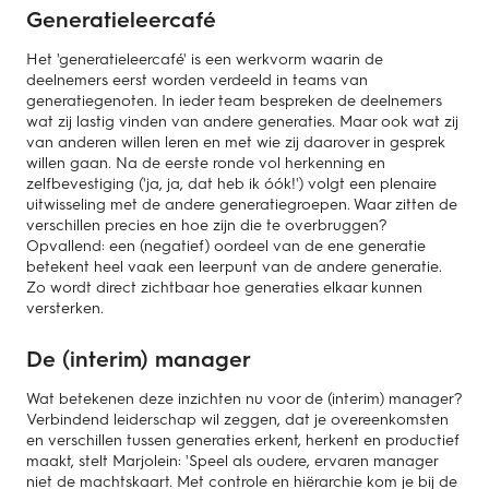
Generatieleercafé
Het 'generatieleercafé' is een werkvorm waarin de
deelnemers eerst worden verdeeld in teams van
generatiegenoten. In ieder team bespreken de deelnemers
wat zij lastig vinden van andere generaties. Maar ook wat zij
van anderen willen leren en met wie zij daarover in gesprek
willen gaan. Na de eerste ronde vol herkenning en
zelfbevestiging ('ja, ja, dat heb ik óók!') volgt een plenaire
uitwisseling met de andere generatiegroepen. Waar zitten de
verschillen precies en hoe zijn die te overbruggen?
Opvallend: een (negatief) oordeel van de ene generatie
betekent heel vaak een leerpunt van de andere generatie.
Zo wordt direct zichtbaar hoe generaties elkaar kunnen
versterken.
De (interim) manager
Wat betekenen deze inzichten nu voor de (interim) manager?
Verbindend leiderschap wil zeggen, dat je overeenkomsten
en verschillen tussen generaties erkent, herkent en productief
maakt, stelt Marjolein: 'Speel als oudere, ervaren manager
niet de machtskaart. Met controle en hiërarchie kom je bij de