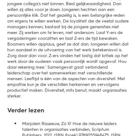
jongere collega's niet binnen. Bied gelijkwaardigheid. Dan
willen zij alles voor je doen. Jongeren hechten aan een
persoonlijke klik. Dat het gezellig is, is een belangrijke reden
om ergens te willen werken. De loyaliteit die de veelal oudere
managers kennen, bestaat bij de jongere generaties niet
meer. Zij werken om te leven, niet andersom. Laat Y-ers de
vergaderingen voorzitten en laat Z-ers de tijd bewaken.
Boomers willen applaus, geef ze dat dan. Jongeren willen dat
hun aandeel in de uitvoering van het werk betekenisvol is.
Zorg daar dan voor. Z-ers vinden het lastig dat kritiek op het
werk door de ouderen vaak persoonlijk wordt opgevat. Hou
daar rekening mee.' Samengevat gaat verbindend
leiderschap over het samenwerken met verschillende
mensen. Leeftijd is één van de aspecten van diversiteit. Met
empathie kun je die verschillen herkennen en vervolgens
productief maken. Diversiteit, mits benut, maakt organisaties
sterker.
Verder lezen
Marjolein Risseeuw, Zó X! Hoe de nieuwe leiders
talenten in organisaties verbinden, Scriptum
Publishers, 2012. ISBN (boek) 9789055948475, ISBN