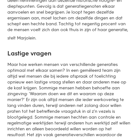
delen herinneringen aan dezelfde historische hoogte- en
dieptepunten. Gevolg is dat generatiegenoten elkaar
aanvoelen en snel begrijpen. Je loopt tegen dezelfde
ergernissen aan, moet lachen om dezelfde dingen en dat
schept een hechte band. Tachtig tot negentig procent van
de mensen voelt zich dan ook thuis in zijn of haar generatie,
stelt Marjolein.
Lastige vragen
Maar hoe werken mensen van verschillende generaties
optimaal met elkaar samen? In een gemêleerd team zijn
altijd wel mensen die bij iedere afspraak of toelichting
opnieuw een lastige vraag stellen en daar anderen mee op
de kast krijgen. Sommige mensen hebben behoefte aan
zingeving: 'Waarom doen we dit en waarom op deze
manier?' Er zijn ook altijd mensen die ieder werkoverleg te
lang vinden duren, terwijl anderen net zolang door willen
praten tot het betreffende vraagstuk in al z'n vezels is
blootgelegd. Sommige mensen hechten aan controle en
regelmatige werktijden terwijl anderen hun werktijd zelf willen
inrichten en alleen beoordeeld willen worden op het
resultaat. Het zijn vaak generatieverschillen waardoor de