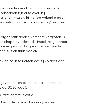
voor een hoeveelheid energie nodig is
eelden zijn er te over: bij
ballet en muziek, bij het op vakantie gaan
e gestopt, dat er voor ‘overdag’ niet veel
organisatiedoelen verder te vergroten, is
merschap bevorderend klimaat zorgt ervoor
 energie langdurig en intensief aan te
n zij zich thuis voelen.
ing zo in te richten dat zij voldoet aan
nggevende zich tot het conditioneren en
s de 80/20 regel).
o-face
communicatie.
-, beoordelings- en beloningssysteem.