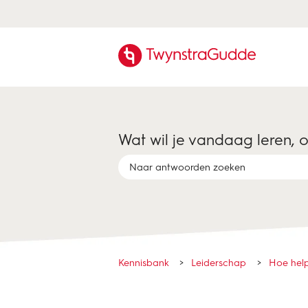
Wat wil je vandaag leren, 
Er zijn geen suggesties want het zoekveld 
Kennisbank
Leiderschap
Hoe hel