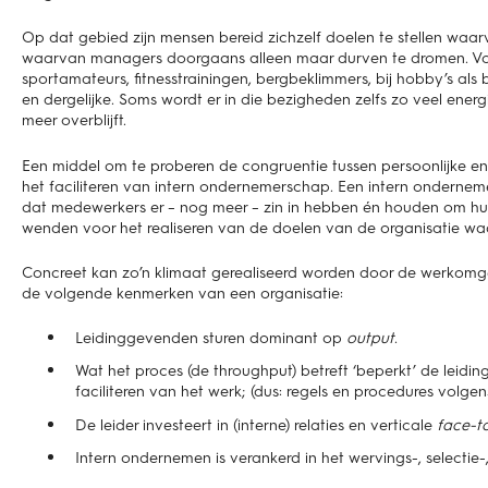
Op dat gebied zijn mensen bereid zichzelf doelen te stellen waar
waarvan managers doorgaans alleen maar durven te dromen. Voorb
sportamateurs, fitnesstrainingen, bergbeklimmers, bij hobby’s als 
en dergelijke. Soms wordt er in die bezigheden zelfs zo veel energi
meer overblijft.
Een middel om te proberen de congruentie tussen persoonlijke en 
het faciliteren van intern ondernemerschap. Een intern onderne
dat medewerkers er – nog meer – zin in hebben én houden om hun
wenden voor het realiseren van de doelen van de organisatie waari
Concreet kan zo’n klimaat gerealiseerd worden door de werkomgev
de volgende kenmerken van een organisatie:
Leidinggevenden sturen dominant op
output
.
Wat het proces (de throughput) betreft ‘beperkt’ de leidi
faciliteren van het werk; (dus: regels en procedures volgen
De leider investeert in (interne) relaties en verticale
face-t
Intern ondernemen is verankerd in het wervings-, selectie