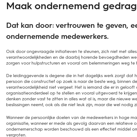
Maak ondernemend gedrag 
Dat kan door: vertrouwen te geven, ee
ondernemende medewerkers.
Ook door ongevraagde initiatieven te steunen, zich niet met alles
verantwoordelijkheden en de daarbij horende bevoegdheden weg t
zorgen voor hulpstructuren en vooral om belemmeringen weg te 
De leidinggevende is degene die in het dagelijks werk zorgt dat
persoon die constructief op zoek is naar de beste weg, binnen de 
verantwoordelijkheid niet vergeet. Het is iemand die er in gelooft d
organisatieonderdeel op te stellen en vooral uitgevoerd te krijge
denken zonder vast te zitten in alles wat al is, maar die nieuwe
beslissingen neemt, ook als die niet leuk zijn, maar die wel nodig zi
Wanneer de persoonlijke doelen van de medewerkers in hoge mat
organisatie, wanneer er mede als gevolg daarvan een relatieve or
ondernemerschap worden beschouwd als een effectief middel om p
vergroten.