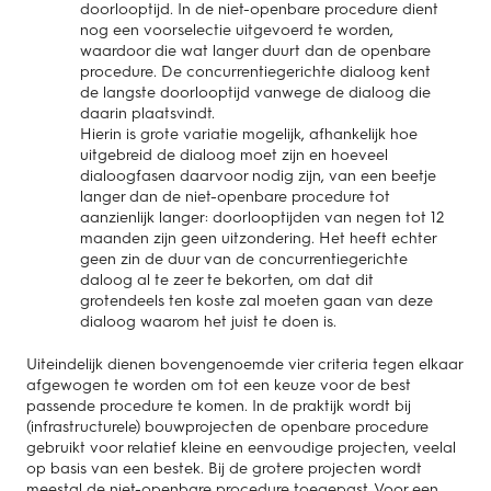
doorlooptijd. In de niet-openbare procedure dient
nog een voorselectie uitgevoerd te worden,
waardoor die wat langer duurt dan de openbare
procedure. De concurrentiegerichte dialoog kent
de langste doorlooptijd vanwege de dialoog die
daarin plaatsvindt.
Hierin is grote variatie mogelijk, afhankelijk hoe
uitgebreid de dialoog moet zijn en hoeveel
dialoogfasen daarvoor nodig zijn, van een beetje
langer dan de niet-openbare procedure tot
aanzienlijk langer: doorlooptijden van negen tot 12
maanden zijn geen uitzondering. Het heeft echter
geen zin de duur van de concurrentiegerichte
daloog al te zeer te bekorten, om dat dit
grotendeels ten koste zal moeten gaan van deze
dialoog waarom het juist te doen is.
Uiteindelijk dienen bovengenoemde vier criteria tegen elkaar
afgewogen te worden om tot een keuze voor de best
passende procedure te komen. In de praktijk wordt bij
(infrastructurele) bouwprojecten de openbare procedure
gebruikt voor relatief kleine en eenvoudige projecten, veelal
op basis van een bestek. Bij de grotere projecten wordt
meestal de niet-openbare procedure toegepast. Voor een