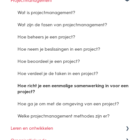
Projectmanagement
Wat is samenwerken?
Hoe verbind je belangen in een samenwerking?
Wat is projectmanagement?
Waarom is samenwerken een vak?
Wat zijn de fasen van projectmanagement?
Hoe organiseer je een samenwerking?
Hoe beheers je een project?
Hoe werkt samenwerken in de praktijk?
Hoe neem je beslissingen in een project?
Hoe beoordeel je een project?
Hoe verdeel je de taken in een project?
Hoe richt je een eenmalige samenwerking in voor een
project?
Hoe ga je om met de omgeving van een project?
Welke projectmanagement methodes zijn er?
Leren en ontwikkelen