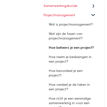
Samenwerkingskunde
Projectmanagement
Wat is samenwerken?
Hoe verbind je belangen in
Wat is projectmanagement?
een samenwerking?
Wat zijn de fasen van
Waarom is samenwerken een
projectmanagement?
vak?
Hoe beheers je een project?
Hoe organiseer je een
samenwerking?
Hoe neem je beslissingen in
een project?
Hoe werkt samenwerken in
de praktijk?
Hoe beoordeel je een
project?
Hoe verdeel je de taken in
een project?
Hoe richt je een eenmalige
samenwerking in voor een