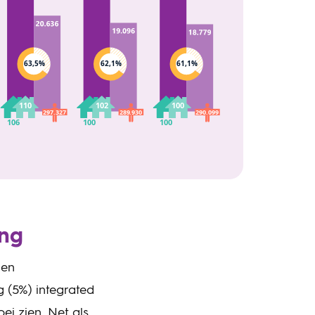
ang
 en
 (5%) integrated
i zien. Net als