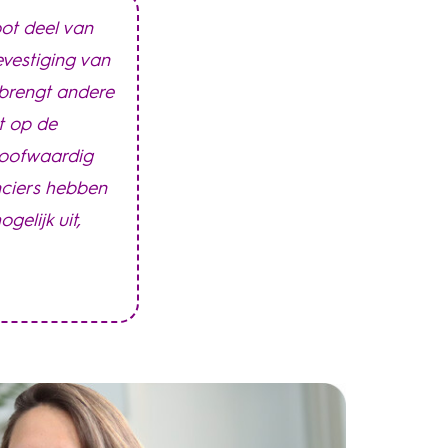
ot deel van
evestiging van
 brengt andere
t op de
loofwaardig
nciers hebben
gelijk uit,