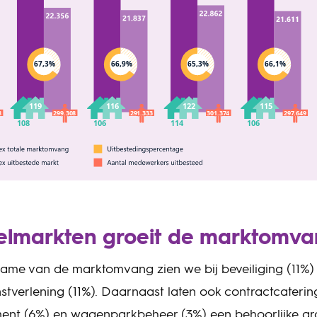
eelmarkten groeit de marktomv
ame van de marktomvang zien we bij beveiliging (11%)
verlening (11%). Daarnaast laten ook contractcatering
ent (6%) en wagenparkbeheer (3%) een behoorlijke groe