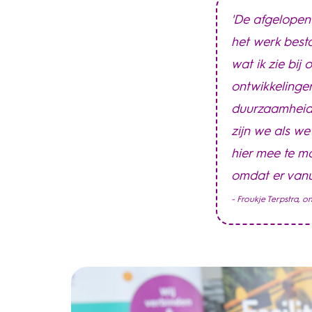
'De afgelopen
het werk besta
wat ik zie bij
ontwikkelingen
duurzaamheids
zijn we als we
hier mee te ma
omdat er vanui
- Froukje Terpstra, 