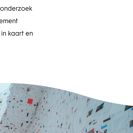
luitvorming door de politiek en opdrachtgever gelijk moet
en met de ontwikkeling en aanbesteding van systemen en
tonderzoek
ducten van het heffingssysteem in de verschillende clusters.
 gaat dan concreet om de inzet van camera’s,
gement
ectiepoorten, kastjes, maar ook om de administratieve
in kaart en
andeling, handhaving en boetesystemen. Zicht op planning,
ico’s, financiën De uitvoering van de vrachtwagenheffing is
gd bij vier publieke uitvoeringsorganisaties. In zijn rol als
rachtgever wordt van de programmadirecteur verwacht dat
 vanuit alle clusters en onderdelen betrouwbare informatie kan
rleggen aan de politiek, op basis waarvan besluiten kunnen
den genomen. Hij moet zicht hebben op planning, risico’s,
anciën en kwaliteit. Die opgave is te groot om zelf te doen.
nstraGudde heeft een team van vijftien specialisten
engesteld om de programmadirecteur en de manager
grammabeheersing te ondersteunen op het gebied van
eersing en sturing. In het team zitten onder andere een
nner, financiële adviseurs, een risicomanager en een
ormatiemanager.