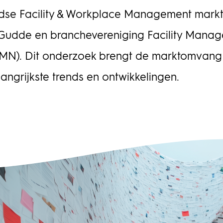
bes
lop
dse Facility & Workplace Management mark
agement
pro
Het
Gudde en branchevereniging Facility Mana
det
MN). Dit onderzoek brengt de marktomvang 
afh
ris
langrijkste trends en ontwikkelingen.
bele
opd
hij
ove
wor
fin
Twy
sam
pro
beh
pla
inf