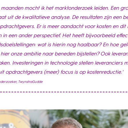
 maanden mocht ik het marktonderzoek leiden. Een gro
at uit de kwalitatieve analyse. De resultaten zijn een b
 opdrachtgevers. Er is meer aandacht voor kosten en dit
 in een ander perspectief. Het heeft bijvoorbeeld effec
doelstellingen: wat is hierin nog haalbaar? En hoe ge
 hier onze ambitie naar beneden bijstellen? Ook levera
ken. Investeringen in technologie stellen leveranciers mo
t opdrachtgevers (meer) focus is op kostenreductie.'
onderzoeker, TwynstraGudde