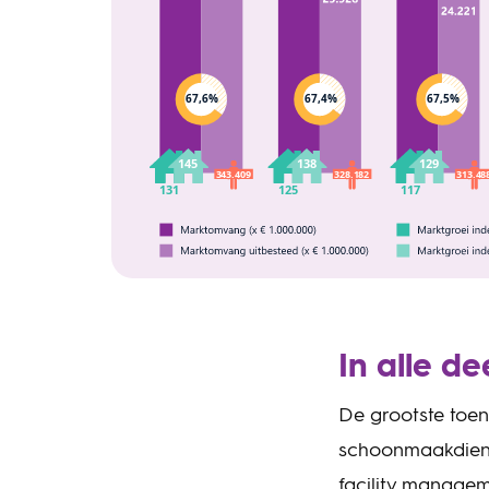
In alle d
De grootste toen
schoonmaakdienst
facility managem